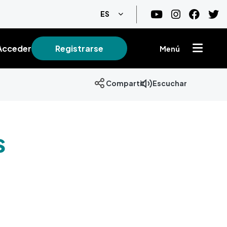
Lista adicional de acciones
ES
Acceder
Registrarse
Menú
Escuchar
Compartir
s
+
−