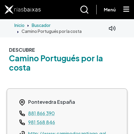
Pasar al contenido principal
Menú
Inicio
Buscador
Camino Portugués por la costa
DESCUBRE
Camino Portugués por la
costa
Pontevedra
España
Teléfono
881 866 390
981 568 846
Web
http://www.caminodesantiago.gal