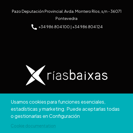
Pazo Deputación Provincial. Avda. Montero Ríos, s/n - 36071
Pontevedra
+34 986 804 100 | +34 986 804 124
Copyright © 2026. Diputación de Pontevedra.
Usamos cookies para funciones esenciales,
Reservados todos los derechos
estadísticas y marketing. Puede aceptarlas todas
Aviso
Accesibilidad
Protección de
Política de
Mapa
o gestionarlas en Configuración
Legal
datos
cookies
web
Cookie documentation