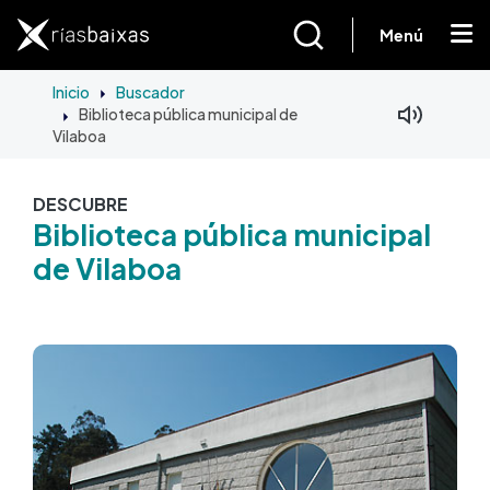
Pasar al contenido principal
Menú
Inicio
Buscador
Biblioteca pública municipal de
Vilaboa
DESCUBRE
Biblioteca pública municipal
de Vilaboa
Imagen