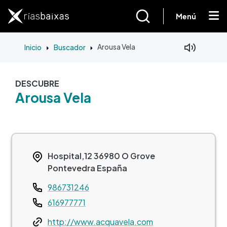
Pasar al contenido principal
Menú
Inicio
Buscador
Arousa Vela
DESCUBRE
Arousa Vela
Hospital,12
36980
O Grove
Pontevedra
España
Teléfono
986731246
616977771
Web
http://www.acquavela.com