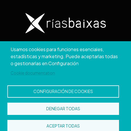
Copyright © 2026. Diputación de Pontevedra.
Usamos cookies para funciones esenciales,
Reservados todos los derechos
estadísticas y marketing. Puede aceptarlas todas
Aviso
Accesibilidad
Protección de
Política de
Mapa
o gestionarlas en Configuración
Legal
datos
cookies
web
Cookie documentation
CONFIGURACIÓN DE COOKIES
DENEGAR TODAS
ACEPTAR TODAS