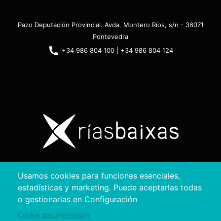
Pazo Deputación Provincial. Avda. Montero Ríos, s/n - 36071
Pontevedra
+34 986 804 100 | +34 986 804 124
Copyright © 2026. Diputación de Pontevedra.
Usamos cookies para funciones esenciales,
Reservados todos los derechos
estadísticas y marketing. Puede aceptarlas todas
Aviso
Accesibilidad
Protección de
Política de
Mapa
o gestionarlas en Configuración
Legal
datos
cookies
web
Cookie documentation