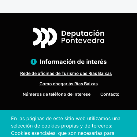
Información de interés
Rede de oficinas de Turismo das Rías Baixas
Como chegar ás Rías Baixas
Números de teléfono de interese
Contacto
Pazo Deputación Provincial. Avda. Montero Ríos, s/n - 36071
En las páginas de este sitio web utilizamos una
Pontevedra
selección de cookies propias y de terceros:
+34 986 804 100 | +34 986 804 124
Cookies esenciales, que son necesarias para