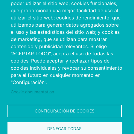
poder utilizar el sitio web; cookies funcionales,
que proporcionan una mejor facilidad de uso al
utilizar el sitio web; cookies de rendimiento, que
utilizamos para generar datos agregados sobre
el uso y las estadísticas del sitio web; y cookies
de marketing, que se utilizan para mostrar
contenido y publicidad relevantes. Si elige
"ACEPTAR TODO", acepta el uso de todas las
cookies. Puede aceptar y rechazar tipos de
Copyright © 2026. Deputación Provincial de
cookies individuales y revocar su consentimiento
Pontevedra.
Todos os dereitos reservados
para el futuro en cualquier momento en
Aviso
Accessibility
Protección de
Política de
Mapa
"Configuración".
Legal
datos
cookies
web
Cookie documentation
CONFIGURACIÓN DE COOKIES
DENEGAR TODAS