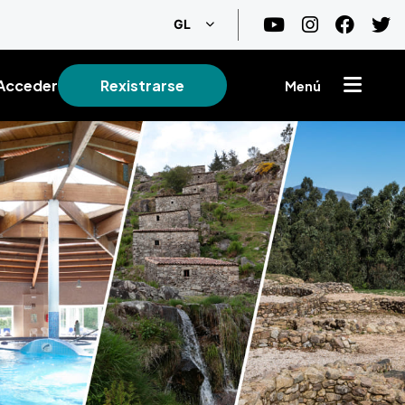
List additional actions
GL
Acceder
Rexistrarse
Menú