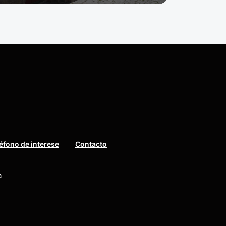
éfono de interese
Contacto
a