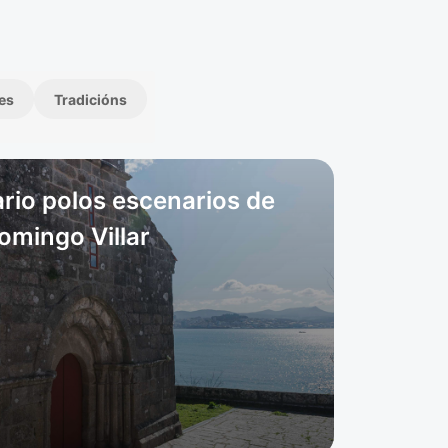
es
Tradicións
rario polos escenarios de
omingo Villar