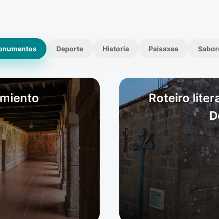
onumentos
Deporte
Historia
Paisaxes
Sabor
rmiento
Roteiro lite
D