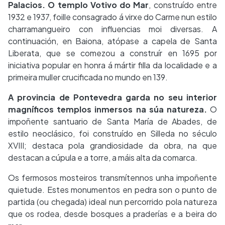
Palacios. O templo Votivo do Mar
, construído entre
1932 e 1937, foille consagrado á virxe do Carme nun estilo
charramangueiro con influencias moi diversas. A
continuación, en Baiona, atópase a capela de Santa
Liberata, que se comezou a construír en 1695 por
iniciativa popular en honra á mártir filla da localidade e a
primeira muller crucificada no mundo en 139.
A provincia de Pontevedra garda no seu interior
magníficos templos inmersos na súa natureza.
O
impoñente santuario de Santa María de Abades, de
estilo neoclásico, foi construído en Silleda no século
XVIII; destaca pola grandiosidade da obra, na que
destacan a cúpula e a torre, a máis alta da comarca.
Os fermosos mosteiros transmítennos unha impoñente
quietude. Estes monumentos en pedra son o punto de
partida (ou chegada) ideal nun percorrido pola natureza
que os rodea, desde bosques a praderías e a beira do