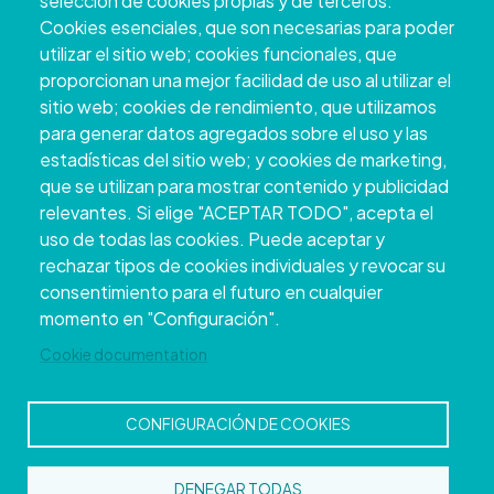
selección de cookies propias y de terceros:
Cookies esenciales, que son necesarias para poder
utilizar el sitio web; cookies funcionales, que
proporcionan una mejor facilidad de uso al utilizar el
sitio web; cookies de rendimiento, que utilizamos
para generar datos agregados sobre el uso y las
estadísticas del sitio web; y cookies de marketing,
que se utilizan para mostrar contenido y publicidad
relevantes. Si elige "ACEPTAR TODO", acepta el
uso de todas las cookies. Puede aceptar y
Copyright © 2026. Deputación Provincial de
rechazar tipos de cookies individuales y revocar su
Pontevedra.
Todos os dereitos reservados
consentimiento para el futuro en cualquier
Aviso
Accessibility
Protección de
Política de
Mapa
momento en "Configuración".
Legal
datos
cookies
web
Cookie documentation
CONFIGURACIÓN DE COOKIES
DENEGAR TODAS