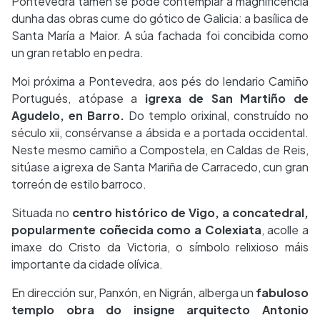
Pontevedra tamén se pode contemplar a magnificencia
dunha das obras cume do gótico de Galicia: a basílica de
Santa María a Maior. A súa fachada foi concibida como
un gran retablo en pedra.
Moi próxima a Pontevedra, aos pés do lendario Camiño
Portugués, atópase a
igrexa de San Martiño de
Agudelo, en Barro.
Do templo orixinal, construído no
século xii, consérvanse a ábsida e a portada occidental.
Neste mesmo camiño a Compostela, en Caldas de Reis,
sitúase a igrexa de Santa Mariña de Carracedo, cun gran
torreón de estilo barroco.
Situada no
centro histórico de Vigo, a concatedral,
popularmente coñecida como a Colexiata
, acolle a
imaxe do Cristo da Victoria, o símbolo relixioso máis
importante da cidade olívica.
En dirección sur, Panxón, en Nigrán, alberga un
fabuloso
templo obra do insigne arquitecto Antonio