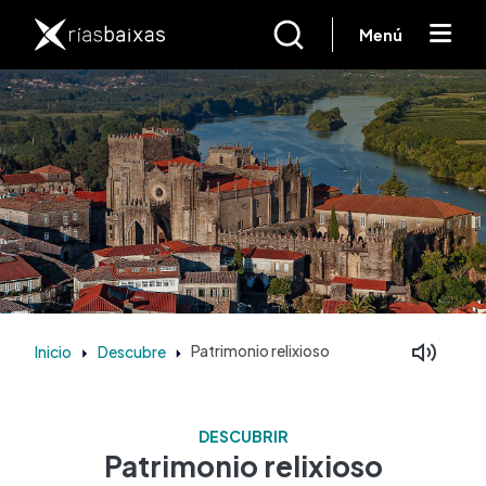
Ir o contido principal
Menú
Inicio
Descubre
Patrimonio relixioso
DESCUBRIR
Patrimonio relixioso