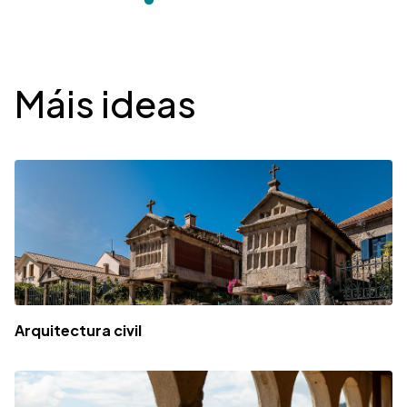
Desplegable
Máis ideas
Arquitectura civil