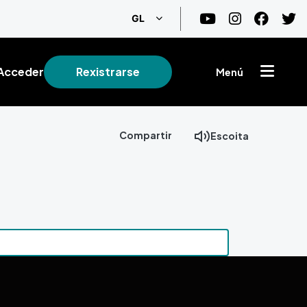
List additional actions
GL
Acceder
Rexistrarse
Menú
Compartir
Escoita