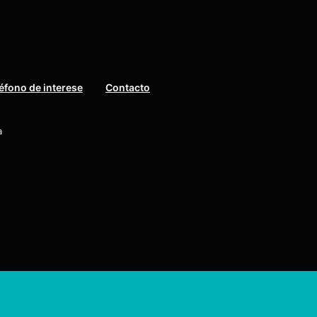
éfono de interese
Contacto
a