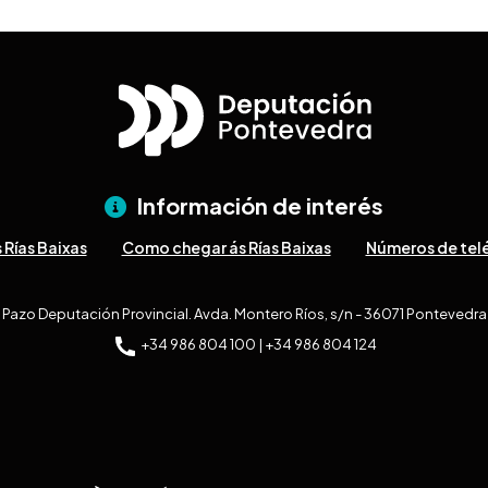
Información de interés
 Rías Baixas
Como chegar ás Rías Baixas
Números de telé
Pazo Deputación Provincial. Avda. Montero Ríos, s/n - 36071 Pontevedra
+34 986 804 100 | +34 986 804 124