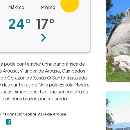
Máximo
Mínimo
24°
17°
Seguinte
e se pode contemplar unha panorámica de
a de Arousa, Vilanova de Arousa, Cambados,
do Corazón de Xesús O Santo, instalada
e das canteiras de Noia pola Escola Mestre
+
 súas dimensións, tivo que ser construída
Imaxe
−
za e os dous brazos por separado
s información sobre
A Illa de Arousa