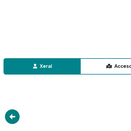
Xeral
Acces