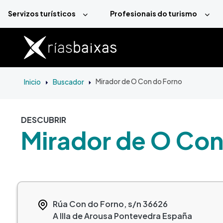
Ir o contido principal
Servizos turísticos
Profesionais do turismo
Inicio
Buscador
Mirador de O Con do Forno
DESCUBRIR
Mirador de O Con
Rúa Con do Forno, s/n
36626
A Illa de Arousa
Pontevedra
España