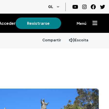
List additional actions
GL
Acceder
Rexistrarse
Menú
Compartir
Escoita