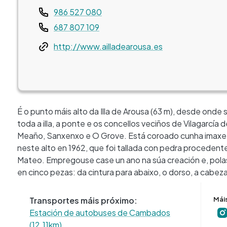
Teléfono
986 527 080
687 807 109
Web
http://www.ailladearousa.es
É o punto máis alto da Illa de Arousa (63 m), desde ond
toda a illa, a ponte e os concellos veciños de Vilagarcí
Meaño, Sanxenxo e O Grove. Está coroado cunha imaxe 
neste alto en 1962, que foi tallada con pedra procedent
Mateo. Empregouse case un ano na súa creación e, polas
en cinco pezas: da cintura para abaixo, o dorso, a cabe
Transportes máis próximo:
Mái
Estación de autobuses de Cambados
(12.11km)