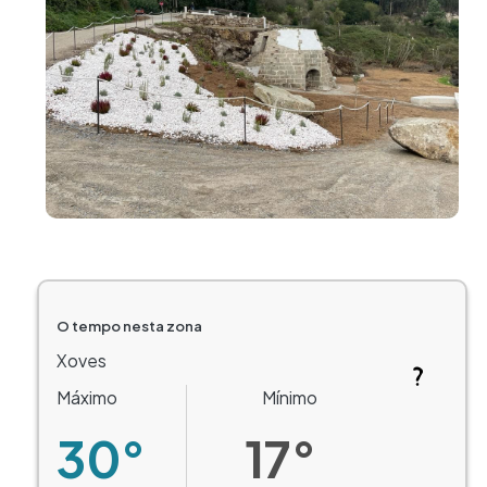
O tempo nesta zona
Xoves
Máximo
Mínimo
30°
17°