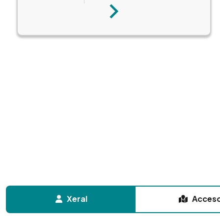
Seguinte
Xeral
Acces