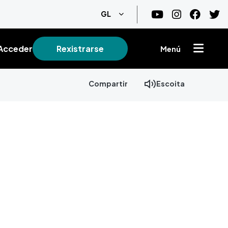
List additional actions
GL
Acceder
Rexistrarse
Menú
Compartir
Escoita
+
−