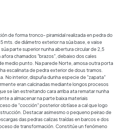
ción de forma tronco- piramidal realizada en pedra do
,5 mts. de diámetro exterior na súa base, e vaise
súa parte superior nunha abertura circular de 2,5
ra afora chamados "brazos", debaixo dos cales
de medio punto. Na parede Norte, amosa outra porta
a escalinata de pedra exterior de dous tramos.
. No interior, dispuña dunha especie de "zapata"
iormente eran calcinadas mediante longos procesos
ue se ían estreitando cara arriba ata rematar nunha
ente a almacenar na parte baixa materiais
ceso de "cocción" posterior obtíase a cal que logo
construcción. Destacar asimesmo o pequeno peirao de
scargas das pedras calizas traídas en barcos e dos
proceso de transformación. Constitúe un fenómeno