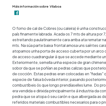
Máis información sobre
Vilaboa
O forno de cal de Cobres (ou caleira) é unha construc
país finamente labrada. Acada os 7 mts de altura por 7
estreitando paulatinamente cara arriba ata rematar na 
mts. Na súa parte baixa frontal amosa uns saíntes ca
atopamos unha porta de acceso cuberta por un arco 
de acceso cuadrangular á que se accede mediante unh
Exteriormente, semella unha especie de gran chimenea
sobor da que se poñían as pedras calizas que poster
de cocción. Estas pedras eran colocadas en "fiadas" q
especie de falsa bóveda interior, pasando posteriorm
combustíbeis ós que longo prendíaselles lume. Do pro
era vendida e dirixida principalmente á industria da 
pedra que se atopa ó seu carón e que albergada as de
referidos materiais combustibles necesarios para o 