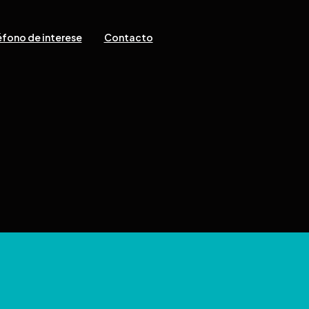
fono de interese
Contacto
eitos reservados
b