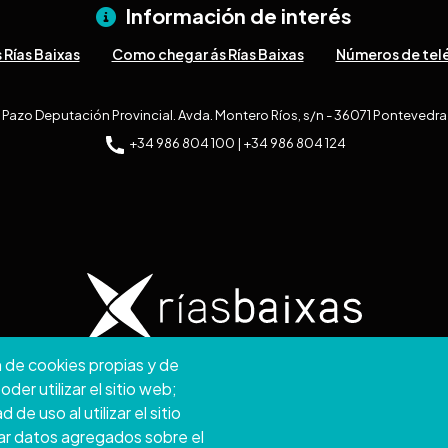
Información de interés
 Rías Baixas
Como chegar ás Rías Baixas
Números de telé
Pazo Deputación Provincial. Avda. Montero Ríos, s/n - 36071 Pontevedra
+34 986 804 100 | +34 986 804 124
n de cookies propias y de
026. Deputación Provincial de Pontevedra.
Todos os der
er utilizar el sitio web;
e uso al utilizar el sitio
viso Legal
Accessibility
Protección de datos
Política de cookies
Mapa we
ar datos agregados sobre el