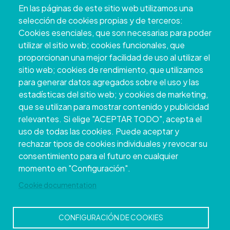
En las páginas de este sitio web utilizamos una
+34 986 804 100 | +34 986 804 124
selección de cookies propias y de terceros:
Cookies esenciales, que son necesarias para poder
utilizar el sitio web; cookies funcionales, que
proporcionan una mejor facilidad de uso al utilizar el
sitio web; cookies de rendimiento, que utilizamos
para generar datos agregados sobre el uso y las
estadísticas del sitio web; y cookies de marketing,
que se utilizan para mostrar contenido y publicidad
relevantes. Si elige "ACEPTAR TODO", acepta el
uso de todas las cookies. Puede aceptar y
Copyright © 2026. Deputación Provincial de
rechazar tipos de cookies individuales y revocar su
Pontevedra.
Todos os dereitos reservados
consentimiento para el futuro en cualquier
Aviso
Accessibility
Protección de
Política de
Mapa
momento en "Configuración".
Legal
datos
cookies
web
Cookie documentation
CONFIGURACIÓN DE COOKIES