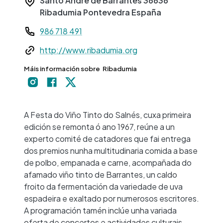
Santo André de Barrantes
36636
Ribadumia
Pontevedra
España
Teléfono
986 718 491
Web
http://www.ribadumia.org
Máis información sobre
Ribadumia
+
−
A Festa do Viño Tinto do Salnés, cuxa primeira
edición se remonta ó ano 1967, reúne a un
experto comité de catadores que fai entrega
dos premios nunha multitudinaria comida a base
de polbo, empanada e carne, acompañada do
afamado viño tinto de Barrantes, un caldo
froito da fermentación da variedade de uva
espadeira e exaltado por numerosos escritores.
A programación tamén inclúe unha variada
oferta de concertos e actividades culturais,