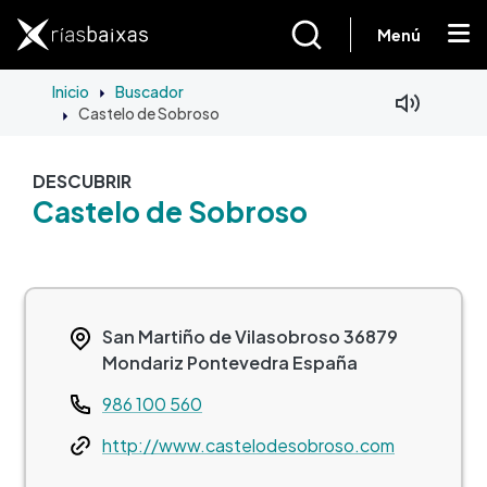
Ir o contido principal
Menú
Inicio
Buscador
Castelo de Sobroso
DESCUBRIR
Castelo de Sobroso
San Martiño de Vilasobroso
36879
Mondariz
Pontevedra
España
Teléfono
986 100 560
Web
http://www.castelodesobroso.com