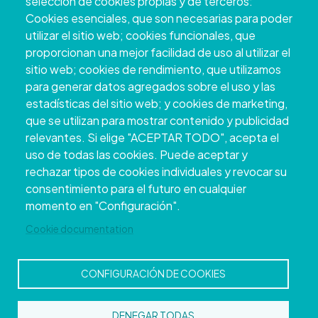
selección de cookies propias y de terceros:
Cookies esenciales, que son necesarias para poder
utilizar el sitio web; cookies funcionales, que
proporcionan una mejor facilidad de uso al utilizar el
sitio web; cookies de rendimiento, que utilizamos
para generar datos agregados sobre el uso y las
estadísticas del sitio web; y cookies de marketing,
que se utilizan para mostrar contenido y publicidad
relevantes. Si elige "ACEPTAR TODO", acepta el
uso de todas las cookies. Puede aceptar y
Copyright © 2026. Deputación Provincial de
rechazar tipos de cookies individuales y revocar su
Pontevedra.
Todos os dereitos reservados
consentimiento para el futuro en cualquier
Aviso
Accessibility
Protección de
Política de
Mapa
momento en "Configuración".
Legal
datos
cookies
web
Cookie documentation
CONFIGURACIÓN DE COOKIES
DENEGAR TODAS