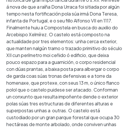
á nova de que a raíña Dona Urraca foi sitiada por algún
tempo nesta fortificación pola súa irmá Dona Teresa,
infanta de Portugal, e o seu fillo Alfonso VII en 1117.
Finalmente huiu a Compostela en busca do auxilio do
Arcebispo Xelmírez. O castelo está composto na
actualidade por tres elementos: unha cerca exterior,
que manten nalgún tramo o trazado primitivo do século
XII cun perímetro moi ceñido ó edificio, que deixa
pouco espazo para a guarnición, o corpo residencial
con dúas prantas, a baixa posta para albergar o corpo
de garda coas súas tronas defensivas e a torre da
homenaxe, que protexe, con seus 13 m, o único flanco
polol que o castelo puidese ser atacado. Conforman
un conxunto que resulta impoñente dende o exterior
polas súas tres estructuras de diferentes alturas e
superpostas unhas a outras. O castelo está
custodiado por un gran parque forestal que ocupa 30
hectáreas de monte arbolado, onde conviven unhas