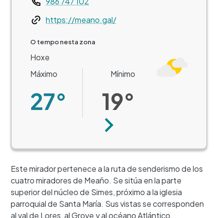
986 747 102
Web
https://meano.gal/
O tempo nesta zona
Hoxe
Máximo
Mínimo
27°
19°
Seguinte
Este mirador pertenece a la ruta de senderismo de los
cuatro miradores de Meaño. Se sitúa en la parte
superior del núcleo de Simes, próximo a la iglesia
+
parroquial de Santa María. Sus vistas se corresponden
−
al val de Lores, al Grove y al océano Atlántico.