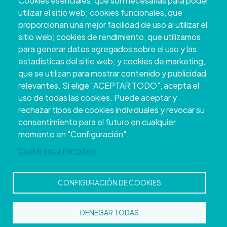
Cookies esenciales, que son necesarias para poder
utilizar el sitio web; cookies funcionales, que
proporcionan una mejor facilidad de uso al utilizar el
sitio web; cookies de rendimiento, que utilizamos
para generar datos agregados sobre el uso y las
estadísticas del sitio web; y cookies de marketing,
que se utilizan para mostrar contenido y publicidad
relevantes. Si elige "ACEPTAR TODO", acepta el
uso de todas las cookies. Puede aceptar y
Copyright © 2026. Deputación Provincial de
rechazar tipos de cookies individuales y revocar su
Pontevedra.
Todos os dereitos reservados
consentimiento para el futuro en cualquier
Aviso
Accessibility
Protección de
Política de
Mapa
momento en "Configuración".
Legal
datos
cookies
web
Cookie documentation
CONFIGURACIÓN DE COOKIES
DENEGAR TODAS