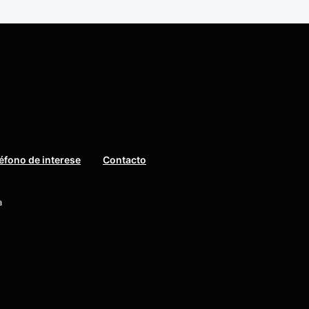
éfono de interese
Contacto
a