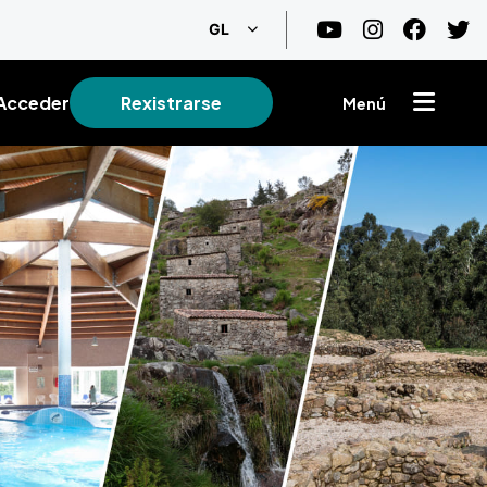
List additional actions
GL
Acceder
Rexistrarse
Menú