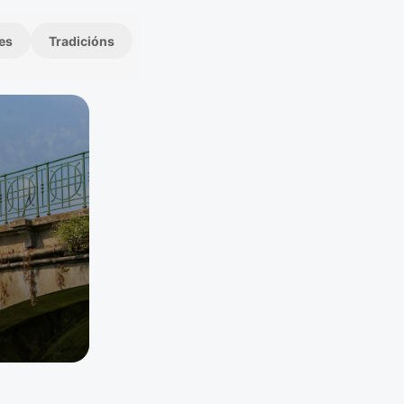
es
Tradicións