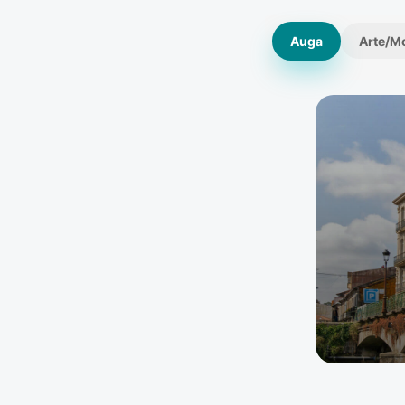
Auga
Arte/M