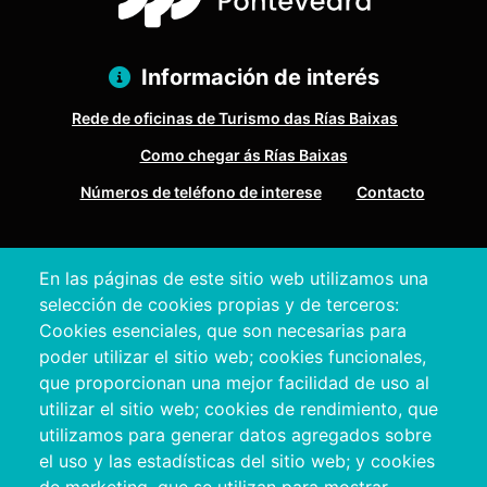
Información de interés
Rede de oficinas de Turismo das Rías Baixas
Como chegar ás Rías Baixas
Números de teléfono de interese
Contacto
Pazo Deputación Provincial. Avda. Montero Ríos, s/n - 36071
En las páginas de este sitio web utilizamos una
Pontevedra
selección de cookies propias y de terceros:
+34 986 804 100 | +34 986 804 124
Cookies esenciales, que son necesarias para
poder utilizar el sitio web; cookies funcionales,
que proporcionan una mejor facilidad de uso al
utilizar el sitio web; cookies de rendimiento, que
utilizamos para generar datos agregados sobre
el uso y las estadísticas del sitio web; y cookies