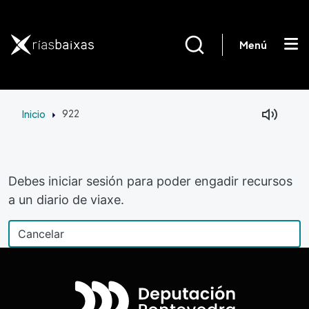
Ir o contido principal
Menú
Inicio
922
Debes iniciar sesión para poder engadir recursos
a un diario de viaxe.