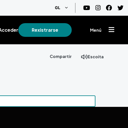
List additional actions
GL
Acceder
Rexistrarse
Menú
Compartir
Escoita