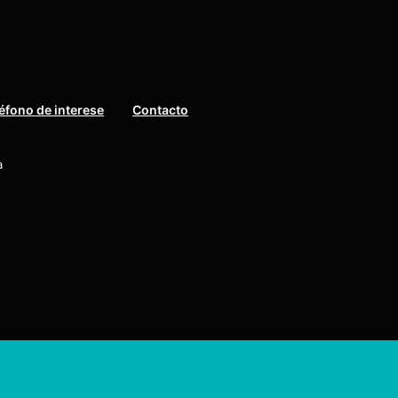
éfono de interese
Contacto
a