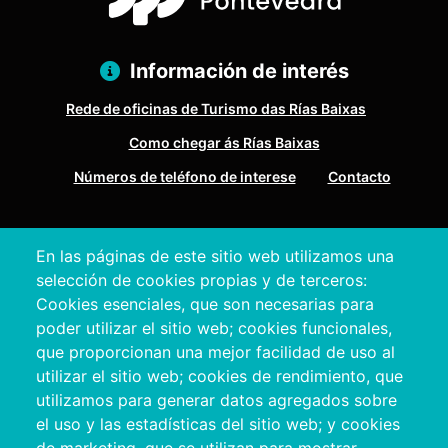
Información de interés
Rede de oficinas de Turismo das Rías Baixas
Como chegar ás Rías Baixas
Números de teléfono de interese
Contacto
Pazo Deputación Provincial. Avda. Montero Ríos, s/n - 36071
En las páginas de este sitio web utilizamos una
Pontevedra
selección de cookies propias y de terceros:
+34 986 804 100 | +34 986 804 124
Cookies esenciales, que son necesarias para
poder utilizar el sitio web; cookies funcionales,
que proporcionan una mejor facilidad de uso al
utilizar el sitio web; cookies de rendimiento, que
utilizamos para generar datos agregados sobre
el uso y las estadísticas del sitio web; y cookies