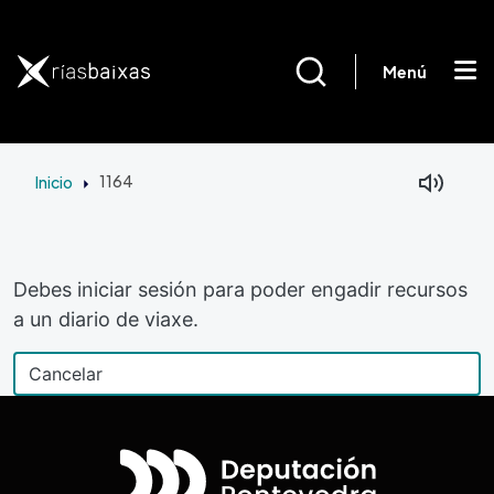
Ir o contido principal
Menú
Inicio
1164
Debes iniciar sesión para poder engadir recursos
a un diario de viaxe.