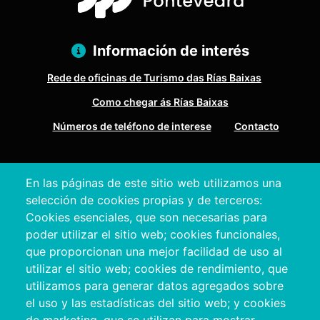
Información de interés
Rede de oficinas de Turismo das Rías Baixas
Como chegar ás Rías Baixas
Números de teléfono de interese
Contacto
Pazo Deputación Provincial. Avda. Montero Ríos, s/n - 36071
En las páginas de este sitio web utilizamos una
Pontevedra
selección de cookies propias y de terceros:
+34 986 804 100 | +34 986 804 124
Cookies esenciales, que son necesarias para
poder utilizar el sitio web; cookies funcionales,
que proporcionan una mejor facilidad de uso al
utilizar el sitio web; cookies de rendimiento, que
utilizamos para generar datos agregados sobre
el uso y las estadísticas del sitio web; y cookies