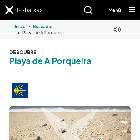
Pasar al contenido principal
Menú
Inicio
Buscador
Playa de A Porqueira
DESCUBRE
Playa de A Porqueira
Imagen