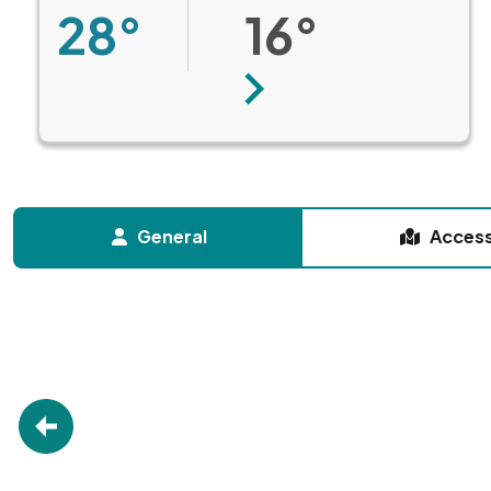
28°
16°
Next
General
Acces