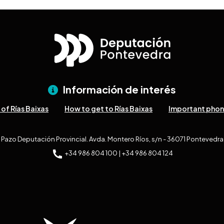
Información de interés
of Rías Baixas
How to get to Rías Baixas
Important pho
Pazo Deputación Provincial. Avda. Montero Ríos, s/n - 36071 Pontevedra
+34 986 804 100 | +34 986 804 124