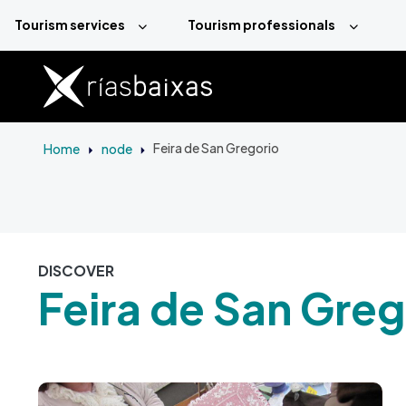
Skip to main content
Tourism services
Tourism professionals
Home
node
Feira de San Gregorio
DISCOVER
Feira de San Greg
Image