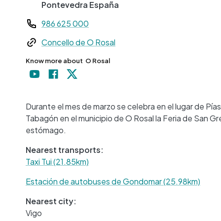
Pontevedra
España
Teléfono
986 625 000
Web
Concello de O Rosal
Know more about
O Rosal
Durante el mes de marzo se celebra en el lugar de Pía
Tabagón en el municipio de O Rosal la Feria de San Gr
estómago.
Nearest transports:
Taxi Tui (21.85km)
Estación de autobuses de Gondomar (25.98km)
Nearest city:
Vigo