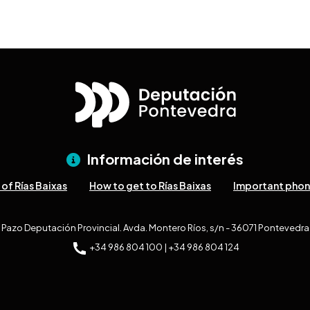
Información de interés
of Rías Baixas
How to get to Rías Baixas
Important pho
Pazo Deputación Provincial. Avda. Montero Ríos, s/n - 36071 Pontevedra
+34 986 804 100 | +34 986 804 124