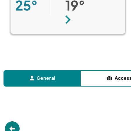
25°
19°
Next
General
Acces