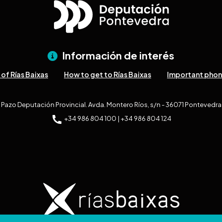
Información de interés
of Rías Baixas
How to get to Rías Baixas
Important pho
Pazo Deputación Provincial. Avda. Montero Ríos, s/n - 36071 Pontevedra
+34 986 804 100 | +34 986 804 124