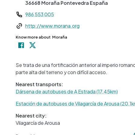
36668
Moraña
Pontevedra
España
Teléfono
986 553 005
Web
http://www.morana.org
Know more about
Moraña
Se trata de una fortificación anterior al imperio romano
parte alta del terreno y con difícil acceso.
Nearest transports:
Dársena de autobuses de A Estrada (17.45km)
Estación de autobuses de Vilagarcía de Arousa (20.1k
Nearest city:
Vilagarcía de Arousa