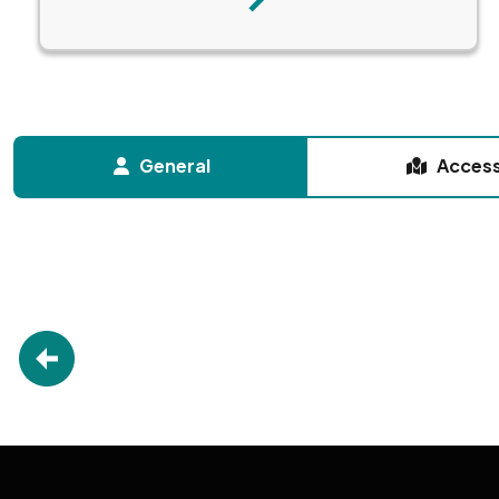
Next
General
Acces