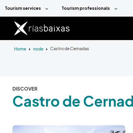
Skip to main content
Tourism services
Tourism professionals
Home
node
Castro de Cernadas
DISCOVER
Castro de Cerna
Image